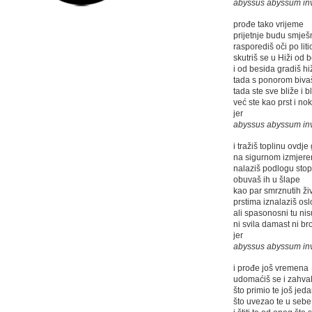
abyssus abyssum in
prođe tako vrijeme
prijetnje budu smješ
rasporediš oči po lit
skutriš se u Hiži od 
i od besida gradiš hi
tada s ponorom bivaš
tada ste sve bliže i b
već ste kao prst i nok
jer
abyssus abyssum in
i tražiš toplinu ovdje
na sigurnom izmjer
nalaziš podlogu sto
obuvaš ih u šlape
kao par smrznutih živ
prstima iznalaziš os
ali spasonosni tu nis
ni svila damast ni br
jer
abyssus abyssum in
i prođe još vremena
udomaćiš se i zahval
što primio te još jed
što uvezao te u sebe