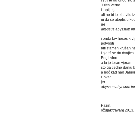
i štiti te od onog što s
Jules Verne
i toplije je
ali ne bi te izbavilo 
ni da se utopliš u kuć
jer
abyssus abyssum in
i onda krv hoćeš krvl
potvrditi
biti stamen krušan 
i sjetiš se da dvojica
Bog i vino
a tu je teran vjeran
što ga čedno danju 
a noć kad nad Jamo
i lokat
jer
abyssus abyssum in
Pazin,
ožujak/travanj 2013.