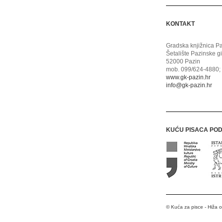
KONTAKT
Gradska knjižnica P
Šetalište Pazinske g
52000 Pazin
mob. 099/624-4880; 
www.gk-pazin.hr
info@gk-pazin.hr
KUĆU PISACA PO
© Kuća za pisce - Hiža 