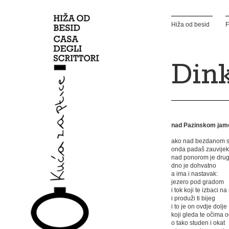
Hiža od besid
F
Din
nad Pazinskom ja
ako nad bezdanom s
onda padaš zauvijek
nad ponorom je drug
dno je dohvatno
a ima i nastavak:
jezero pod gradom
i tok koji te izbaci n
i produži ti bijeg
i to je on ovdje dolje
koji gleda te očima 
o tako studen i okat