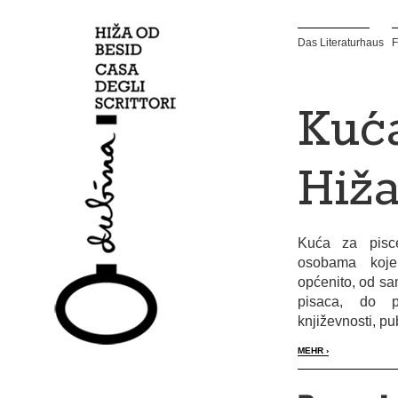
Das Literaturhaus
F
Kuća
Hiža
Kuća za pisc
osobama koje
općenito, od sa
pisaca, do pre
književnosti, pu
MEHR ›