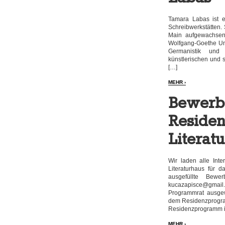
Tamara Labas ist e
Schreibwerkstätten. 
Main aufgewachsen
Wolfgang-Goethe Univ
Germanistik und 
künstlerischen und s
[…]
MEHR ›
Bewerbu
Reside
Literat
Wir laden alle Int
Literaturhaus für 
ausgefüllte Bew
kucazapisce@gmail
Programmrat ausgew
dem Residenzprogra
Residenzprogramm i
MEHR ›