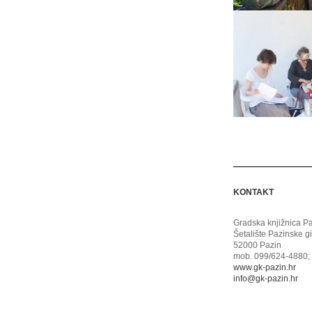
KONTAKT
Gradska knjižnica P
Šetalište Pazinske g
52000 Pazin
mob. 099/624-4880; 
www.gk-pazin.hr
info@gk-pazin.hr