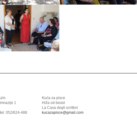
azin
Kuća za pisce
imnazije 1
Hiža od besid
La Casa degli scrittori
tel. 052/624-488
kucazapisce@gmail.com