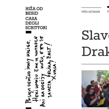
Hiža od besid
F
Sla
Drak