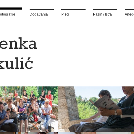
otografije
Događanja
Pisci
Pazin / Istra
Aneg
venka
ulić