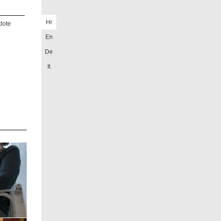
Hr
dote
En
De
It