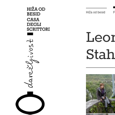
Hiža od besid
F
Leo
Sta