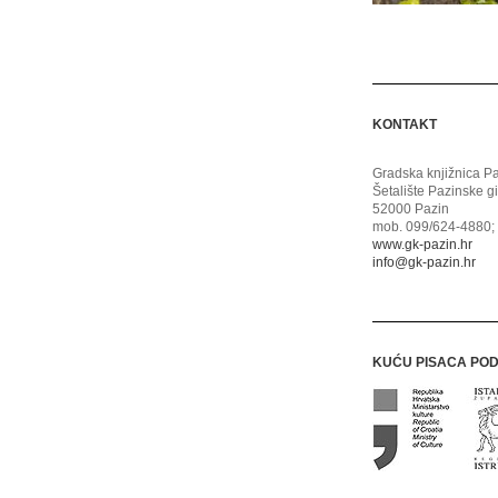
KONTAKT
Gradska knjižnica P
Šetalište Pazinske g
52000 Pazin
mob. 099/624-4880; 
www.gk-pazin.hr
info@gk-pazin.hr
KUĆU PISACA PO