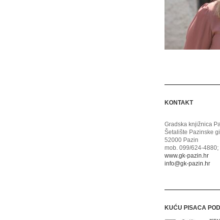
KONTAKT
Gradska knjižnica P
Šetalište Pazinske g
52000 Pazin
mob. 099/624-4880; 
www.gk-pazin.hr
info@gk-pazin.hr
KUĆU PISACA PO