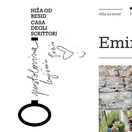
Hiža od besid
F
Emi