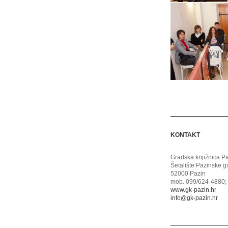
KONTAKT
Gradska knjižnica P
Šetalište Pazinske g
52000 Pazin
mob. 099/624-4880; 
www.gk-pazin.hr
info@gk-pazin.hr