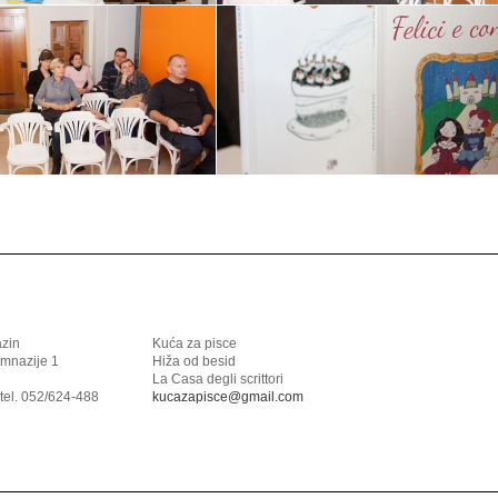
azin
Kuća za pisce
imnazije 1
Hiža od besid
La Casa degli scrittori
tel. 052/624-488
kucazapisce@gmail.com