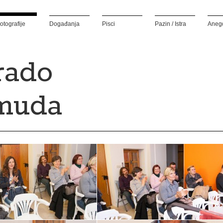
otografije
Događanja
Pisci
Pazin / Istra
Aneg
rado
muda