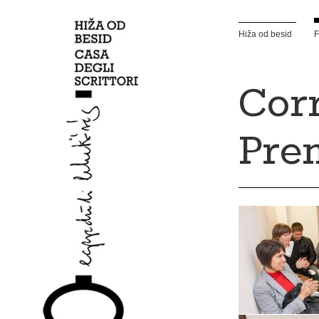
Hiža od besid
F
Cor
Pre