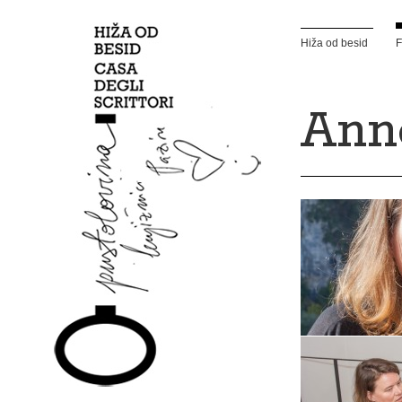
Hiža od besid
F
Ann