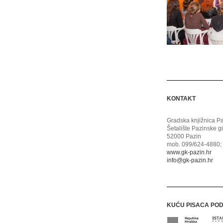
KONTAKT
Gradska knjižnica P
Šetalište Pazinske g
52000 Pazin
mob. 099/624-4880; 
www.gk-pazin.hr
info@gk-pazin.hr
KUĆU PISACA PO