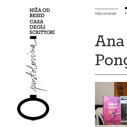
Hiža od besid
F
Ana
Pon