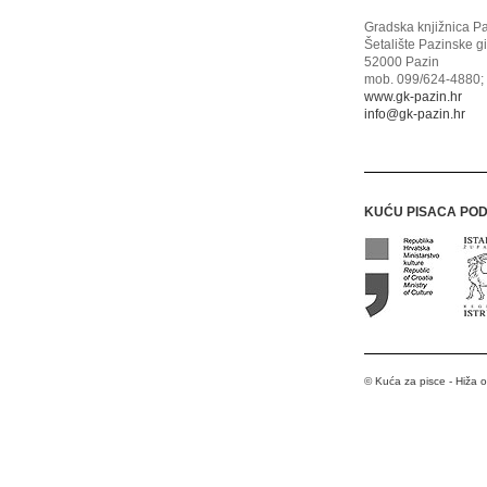
Gradska knjižnica P
Šetalište Pazinske g
52000 Pazin
mob. 099/624-4880; 
www.gk-pazin.hr
info@gk-pazin.hr
KUĆU PISACA PO
© Kuća za pisce - Hiža 