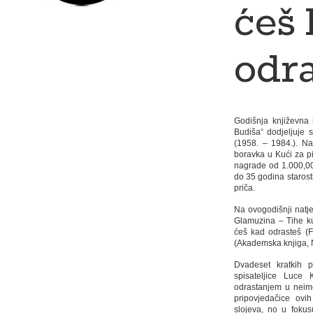
ćeš
odra
Godišnja književna 
Budiša“ dodjeljuje
(1958. – 1984.). N
boravka u Kući za p
nagrade od 1.000,00
do 35 godina starosti
priča.
Na ovogodišnji natječa
Glamuzina – Tihe ku
ćeš kad odrasteš (F
(Akademska knjiga, 
Dvadeset kratkih p
spisateljice Luce
odrastanjem u neim
pripovjedačice ovi
slojeva, no u fokus