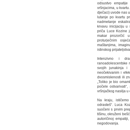
odsustvo empatije 
vršnjacima, u kvartu.
dječaci) uvode nas u 
lutanje po kvartu pr
nadmetanje eskalir
krvavu inicijaciju u
priča Luce Kozine je
makar prozorčić u 
proturječnim osjeć
maštanjima, imaginat
istinskog prijateljstv
Intenzivno i dra
ranoadolescentske m
svojih junakinja i
neočekivanim i efek
dvosmislenosti ili zn
„Toliko je bio omaml
počele ostvarivati“
vršnjačkog nasilja u ov
Na kraju, ističemo
odrasteš“. Luca Ko
suočeni s prvim prep
tišinu, okruženi bešć
autoričinoj empatiji
negodovanja.