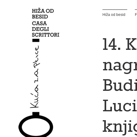
Hiža od besid
F
14. 
nag
Budi
Luci
knji