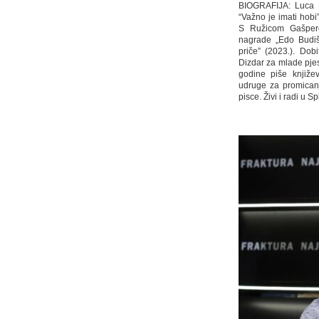
BIOGRAFIJA: Luca Ko
“Važno je imati hobi
S Ružicom Gašpero
nagrade „Edo Budiša
priče” (2023.). Dob
Dizdar za mlade pjes
godine piše književ
udruge za promicanje
pisce. Živi i radi u S