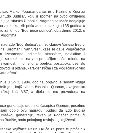
i pisac Marko Pogačar danas je u Pazinu u Kući za
du “Edo Budiša”, koju u spomen na ovog omiljenog
jeljuje Istarska županija. Nagrada se inače dodjeljuje
nu zbirku kratkih priča autora mlađeg od 35 godina, a
žio za knjigu “Bog neće pomoći”, objavljenu 2012. u
 Algoritma.
a nagrade “Edo Budiša”, čiji su članovi Vanesa Begić,
is Koroman i Ivan Sršen, kaže se da je Pogačarova
ča izvanredne, prijeteće atmosfere, netaktilne i
, koja se međutim na vrlo promišljen način referira na
 stvarnost… To je ona poetika postapokalipse što
dovodi u pitanje, karakteristična i za Pogačarevo vrlo
varalaštvo”.
 je u Splitu 1984. godine, objavio je sedam knjiga
ednik je u književnom časopisu Quorum, dvotjedniku
dničkoj kući VBZ, a djela su mu prevedena na
treće generacije urednika časopisa Quorum, posebno
 sam dobio ovu nagradu, budući da Edo Budiša
umaškoj generaciji”, rekao je Pogačar primajući
na Budiše, brata pokojnog rovinjskog književnika.
radske knjižnice Pazin i Kuće za pisce te pročelnik