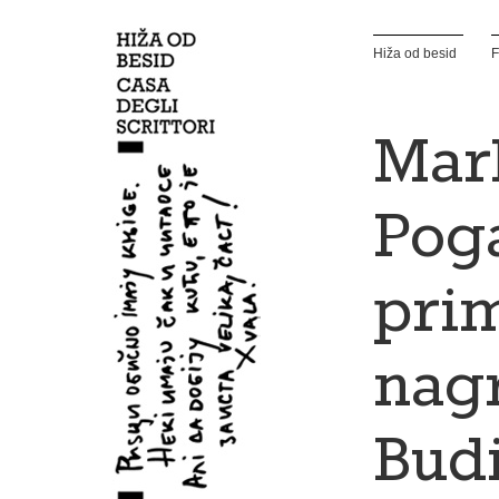
Hiža od besid
F
Mar
Pog
pri
nag
Bud