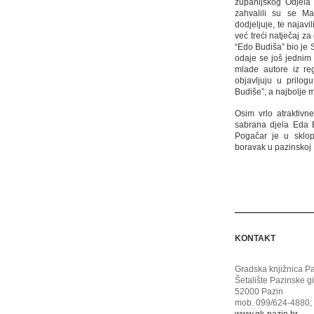
županijskog Odjela 
zahvalili su se M
dodjeljuje, te najav
već treći natječaj z
“Edo Budiša” bio je S
odaje se još jednim 
mlade autore iz re
objavljuju u prilogu
Budiše”, a najbolje m
Osim vrlo atraktivne
sabrana djela Eda 
Pogačar je u sklop
boravak u pazinskoj
KONTAKT
Gradska knjižnica P
Šetalište Pazinske g
52000 Pazin
mob. 099/624-4880; 