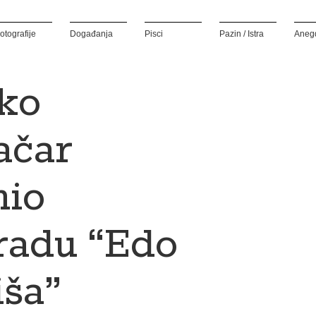
otografije
Događanja
Pisci
Pazin / Istra
Aneg
ko
ačar
mio
radu “Edo
iša”