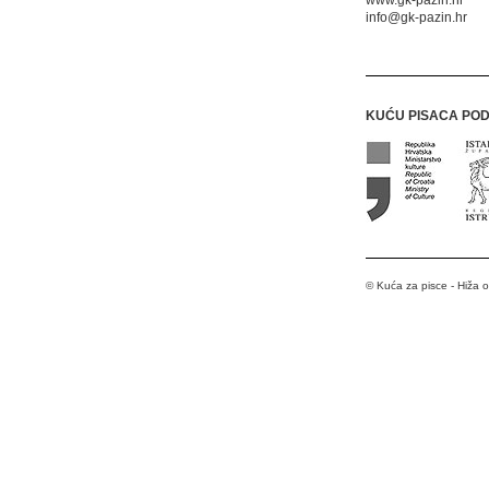
www.gk-pazin.hr
info@gk-pazin.hr
KUĆU PISACA PO
© Kuća za pisce - Hiža 