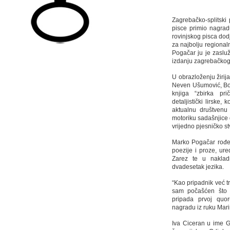
Zagrebačko-splitsk
pisce primio nagra
rovinjskog pisca dod
za najbolju regional
Pogačar ju je zaslu
izdanju zagrebačkog
U obrazloženju žirij
Neven Ušumović, Bor
knjiga “zbirka pri
detaljistički lirske
aktualnu društvenu
motoriku sadašnjice 
vrijedno pjesničko st
Marko Pogačar rođen
poezije i proze, ur
Zarez te u nakla
dvadesetak jezika.
“Kao pripadnik već 
sam počašćen što
pripada prvoj quor
nagradu iz ruku Mari
Iva Ciceran u ime G