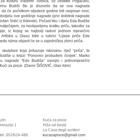
za kulturu Vladimir Torbica, uz čestitke Pogačaru,
arinu Budiši što je dozvolio da se ova nagrada
ili da će početkom sljedeće godine biti raspisan novi,
a dodjelu ove godišnje nagrade (prvi dobitnik nagrade
rđan Srdić iz Kikinde). Počast liku i djelu Eda Budiše
natječajem, za neobjavljenu kratku priču, također za
gije, iz kojeg se najbolji radovi jednom mjesečno
 ArtIstra u Glasu Istre u rubrici “Lijepe priče Ede
eđu njima objavit će se u zajedničkoj zbirci priča.
 skulpture koja prikazuje iskovanu riječ “priča”, te
Budiše u knjizi “Ponovno probuđeni čovjek”, Marko
u nagrade “Edo Budiša” osvojio i jednomjesečni
 Kući za pisce. (Davor ŠIŠOVIĆ,
Glas Istre
)
azin
Kuća za pisce
imnazije 1
Hiža od besid
La Casa degli scrittori
tel. 052/624-488
kucazapisce@gmail.com