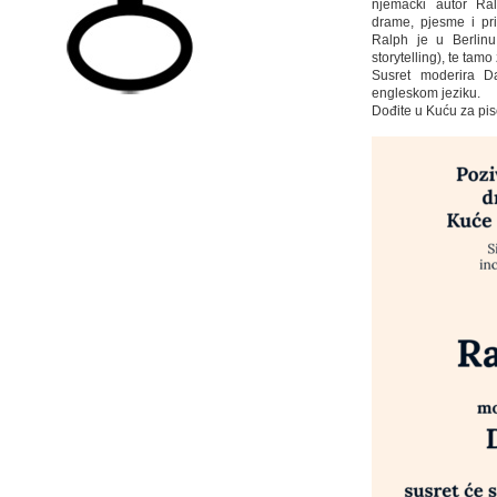
njemački autor Ralp
drame, pjesme i pri
Ralph je u Berlinu
storytelling), te tamo
Susret moderira D
engleskom jeziku.
Dođite u Kuću za pis