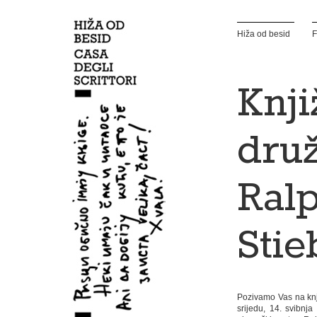
Hiža od besid
F
Knj
druž
Ral
Sti
Pozivamo Vas na knj
srijedu, 14. svibnj