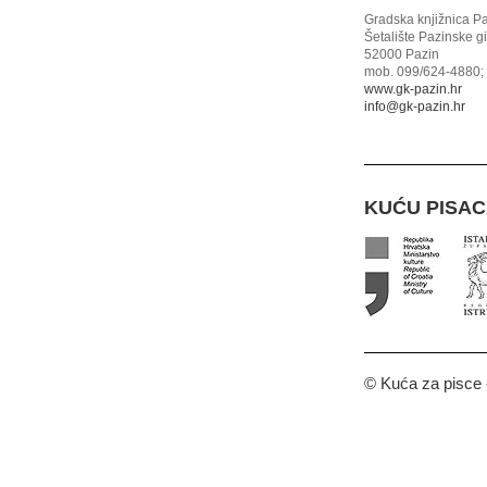
Gradska knjižnica P
Šetalište Pazinske g
52000 Pazin
mob. 099/624-4880; 
www.gk-pazin.hr
info@gk-pazin.hr
KUĆU PISA
© Kuća za pisce -