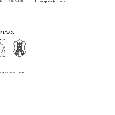
tel. 052/624-488
kucazapisce@gmail.com
DRŽAVAJU
od besid 2011. - 2026.