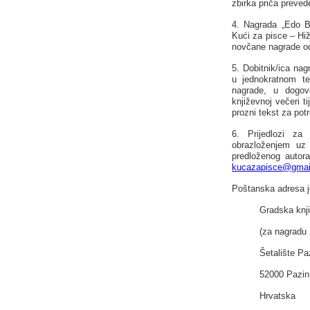
zbirka priča preved
4. Nagrada „Edo B
Kući za pisce – Hiž
novčane nagrade od
5. Dobitnik/ica nag
u jednokratnom te
nagrade, u dogov
književnoj večeri t
prozni tekst za pot
6. Prijedlozi z
obrazloženjem uz 
predloženog autora
kucazapisce@gmai
Poštanska adresa j
Gradska knj
(za nagradu 
Šetalište Pa
52000 Pazin
Hrvatska