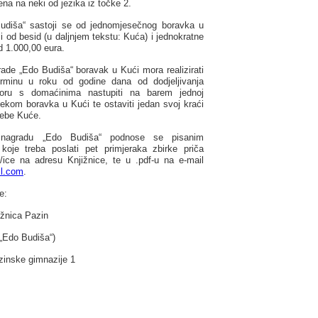
ena na neki od jezika iz točke 2.
udiša“ sastoji se od jednomjesečnog boravka u
i od besid (u daljnjem tekstu: Kuća) i jednokratne
 1.000,00 eura.
rade „Edo Budiša“ boravak u Kući mora realizirati
rminu u roku od godine dana od dodjeljivanja
oru s domaćinima nastupiti na barem jednoj
ijekom boravka u Kući te ostaviti jedan svoj kraći
rebe Kuće.
a nagradu „Edo Budiša“ podnose se pisanim
koje treba poslati pet primjeraka zbirke priča
/ice na adresu Knjižnice, te u .pdf-u na e-mail
l.com
.
e:
ižnica Pazin
„Edo Budiša“)
zinske gimnazije 1