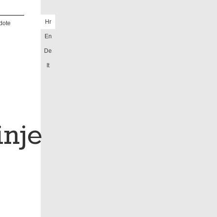
Hr
dote
En
De
It
inje