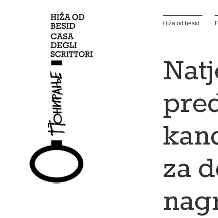
Hiža od besid
F
Natj
pre
kand
za d
nag