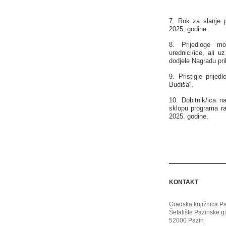
7. Rok za slanje p
2025. godine.
8. Prijedloge mog
urednici/ice, ali 
dodjele Nagradu prih
9. Pristigle prije
Budiša“.
10. Dobitnik/ica n
sklopu programa ra
2025. godine.
KONTAKT
Gradska knjižnica P
Šetalište Pazinske g
52000 Pazin