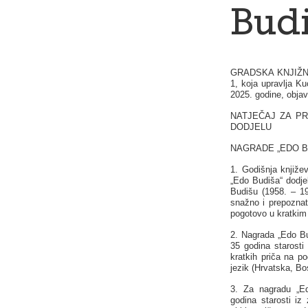
Bud
GRADSKA KNJIŽNIC
1, koja upravlja K
2025. godine, objav
NATJEČAJ ZA PR
DODJELU
NAGRADE „EDO B
1. Godišnja knjiže
„Edo Budiša“ dodje
Budišu (1958. – 198
snažno i prepoznatl
pogotovo u kratkim
2. Nagrada „Edo Bu
35 godina starosti
kratkih priča na po
jezik (Hrvatska, Bo
3. Za nagradu „Ed
godina starosti iz