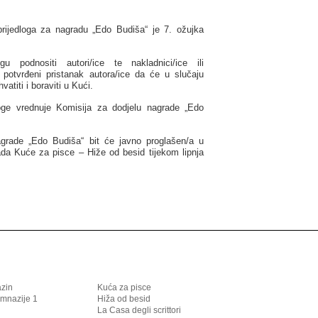
rijedloga za nagradu „Edo Budiša“ je 7. ožujka
u podnositi autori/ice te nakladnici/ice ili
uz potvrđeni pristanak autora/ice da će u slučaju
vatiti i boraviti u Kući.
dloge vrednuje Komisija za dodjelu nagrade „Edo
agrade „Edo Budiša“ bit će javno proglašen/a u
da Kuće za pisce – Hiže od besid tijekom lipnja
azin
Kuća za pisce
imnazije 1
Hiža od besid
La Casa degli scrittori