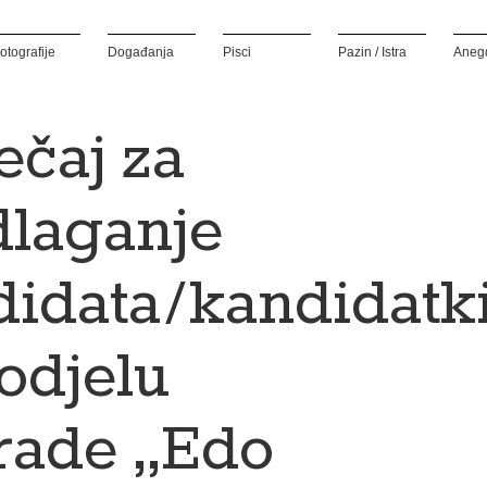
otografije
Događanja
Pisci
Pazin / Istra
Aneg
ečaj za
dlaganje
idata/kandidatk
odjelu
rade „Edo