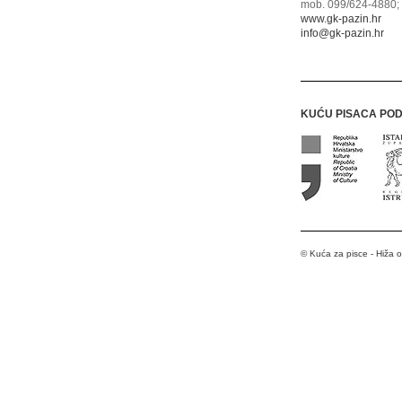
mob. 099/624-4880; 
www.gk-pazin.hr
info@gk-pazin.hr
KUĆU PISACA PO
© Kuća za pisce - Hiža 