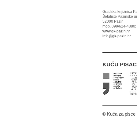
Gradska knjižnica P
Šetalište Pazinske g
52000 Pazin
mob. 099/624-4880; 
www.gk-pazin.hr
info@gk-pazin.hr
KUĆU PISA
© Kuća za pisce -