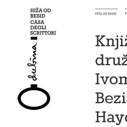
Hiža od besid
F
Knj
druž
Ivo
Bezi
Hay