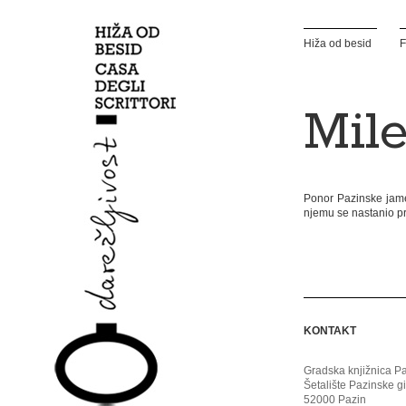
Hiža od besid
F
Mile
Ponor Pazinske jame 
njemu se nastanio pr
KONTAKT
Gradska knjižnica P
Šetalište Pazinske g
52000 Pazin