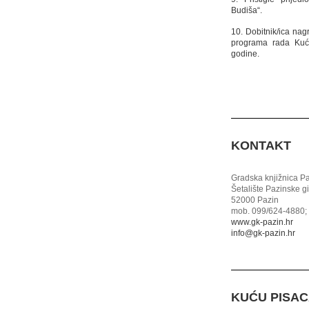
Budiša“.
10. Dobitnik/ica nag
programa rada Kuće
godine.
KONTAKT
Gradska knjižnica P
Šetalište Pazinske g
52000 Pazin
mob. 099/624-4880; 
www.gk-pazin.hr
info@gk-pazin.hr
KUĆU PISA