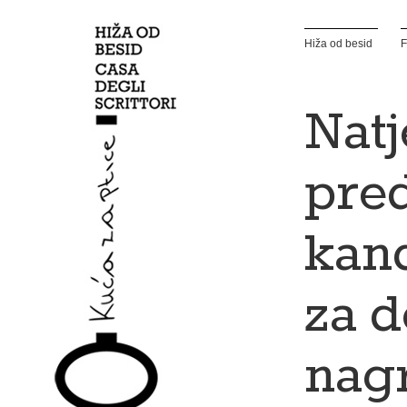
Hiža od besid
F
Natj
pre
kand
za d
nag