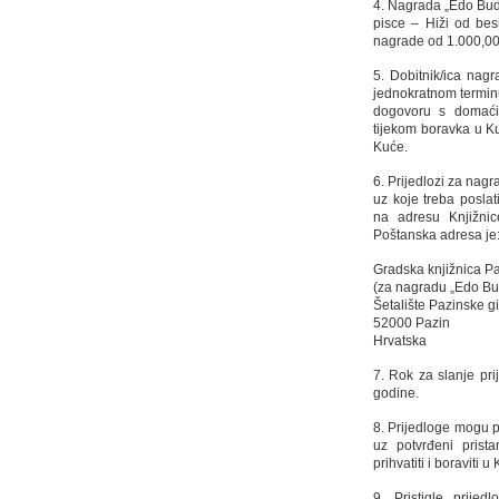
4. Nagrada „Edo Bud
pisce – Hiži od bes
nagrade od 1.000,00
5. Dobitnik/ica nag
jednokratnom termin
dogovoru s domaćin
tijekom boravka u Kuć
Kuće.
6. Prijedlozi za na
uz koje treba poslat
na adresu Knjižni
Poštanska adresa je
Gradska knjižnica P
(za nagradu „Edo Bu
Šetalište Pazinske g
52000 Pazin
Hrvatska
7. Rok za slanje pr
godine.
8. Prijedloge mogu pod
uz potvrđeni prist
prihvatiti i boraviti u 
9. Pristigle prije