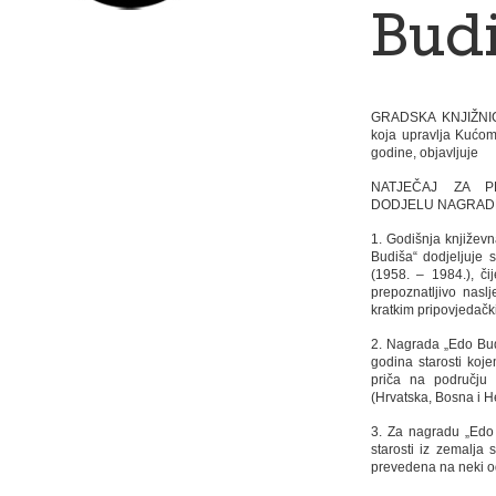
Bud
GRADSKA KNJIŽNICA 
koja upravlja Kućom
godine, objavljuje
NATJEČAJ ZA PR
DODJELU NAGRADE
1. Godišnja književn
Budiša“ dodjeljuje
(1958. – 1984.), či
prepoznatljivo naslj
kratkim pripovjedač
2. Nagrada „Edo Bud
godina starosti koje
priča na području 
(Hrvatska, Bosna i H
3. Za nagradu „Edo 
starosti iz zemalja 
prevedena na neki od