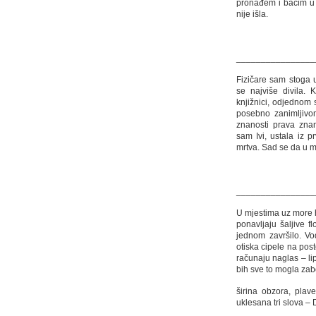
pronađem i bacim u 
nije išla.
________________
Fizičare sam stoga 
se najviše divila. 
knjižnici, odjednom 
posebno zanimljivo
znanosti prava zna
sam Ivi, ustala iz 
mrtva. Sad se da u mi
________________
U mjestima uz more h
ponavljaju šaljive fl
jednom završilo. Vo
otiska cipele na pos
računaju naglas – lip
bih sve to mogla zabo
širina obzora, plav
uklesana tri slova – 