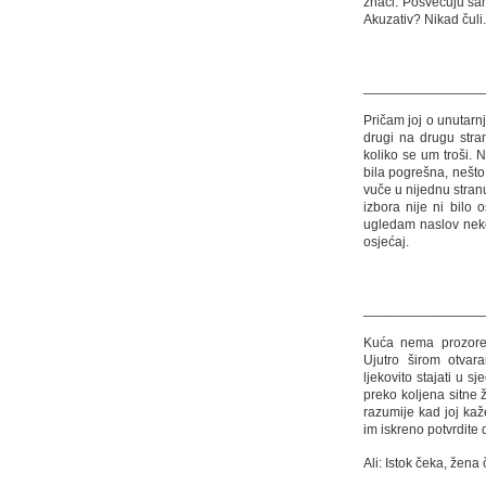
znači. Posvećuju sa
Akuzativ? Nikad čuli.
________________
Pričam joj o unutarn
drugi na drugu stra
koliko se um troši. 
bila pogrešna, nešto
vuče u nijednu stran
izbora nije ni bilo 
ugledam naslov neke 
osjećaj.
_________________
Kuća nema prozore,
Ujutro širom otvar
ljekovito stajati u sj
preko koljena sitne 
razumije kad joj kaže
im iskreno potvrdite 
Ali: Istok čeka, žena