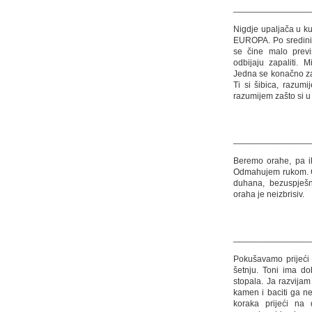
________________
Nigdje upaljača u ku
EUROPA. Po sredini 
se čine malo previ
odbijaju zapaliti. 
Jedna se konačno zap
Ti si šibica, razumi
razumijem zašto si u
________________
Beremo orahe, pa ih
Odmahujem rukom. Cij
duhana, bezuspješ
oraha je neizbrisiv.
________________
Pokušavamo prijeći 
šetnju. Toni ima do
stopala. Ja razvijam
kamen i baciti ga ne
koraka prijeći na