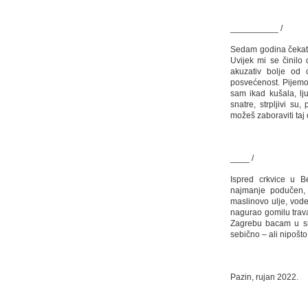
__________ /
Sedam godina čekati v
Uvijek mi se činilo
akuzativ bolje od o
posvećenost. Pijemo
sam ikad kušala, lj
snatre, strpljivi su
možeš zaboraviti taj 
____ /
Ispred crkvice u B
najmanje podučen, 
maslinovo ulje, vode
nagurao gomilu trav
Zagrebu bacam u smeć
sebično – ali nipošto
Pazin, rujan 2022.