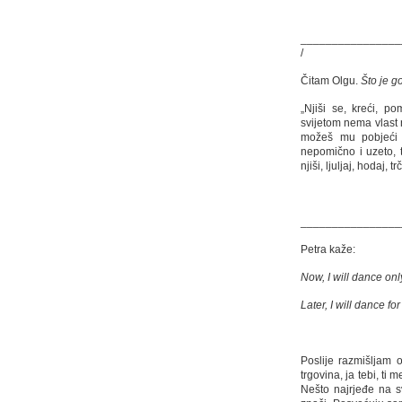
________________
/
Čitam Olgu.
Što je g
„Njiši se, kreći, 
svijetom nema vlast 
možeš mu pobjeći 
nepomično i uzeto, 
njiši, ljuljaj, hodaj, 
________________
Petra kaže:
Now,
I will dance onl
Later, I will dance for
Poslije razmišljam 
trgovina, ja tebi, ti
Nešto najrjeđe na sv