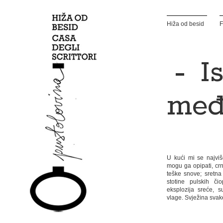
Hiža od besid
F
— Is
međ
U kući mi se najviš
mogu ga opipati, cr
teške snove; sretna
stotine pulskih či
eksplozija sreće, 
vlage. Svježina svak