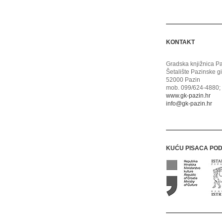
KONTAKT
Gradska knjižnica P
Šetalište Pazinske g
52000 Pazin
mob. 099/624-4880; 
www.gk-pazin.hr
info@gk-pazin.hr
KUĆU PISACA PO