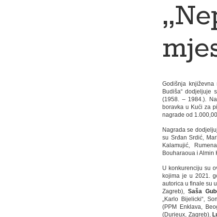
„Ne
mjes
Godišnja književna 
Budiša“ dodjeljuje
(1958. – 1984.). N
boravka u Kući za p
nagrade od 1.000,00
Nagrada se dodjeljuj
su Srđan Srdić, Mar
Kalamujić, Rumena
Bouharaoua i Almin 
U konkurenciju su ov
kojima je u 2021. go
autorica u finale su u
Zagreb),
Saša Gube
„Karlo Bijelicki“, S
(PPM Enklava, Beo
(Durieux, Zagreb),
L