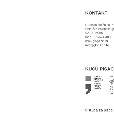
KONTAKT
Gradska knjižnica P
Šetalište Pazinske g
52000 Pazin
mob. 099/624-4880; 
www.gk-pazin.hr
info@gk-pazin.hr
KUĆU PISA
© Kuća za pisce -