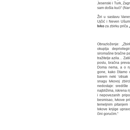
Jesenski i Turk, Zag
sam došla kući“ (Nar
Žiri u sastavu Van
Ujčić i Neven Ušum
Ivko
za zbirku priča
„
Obrazloženje: „Zbi
okuplja deprivileg
siromašne bračne par
tražitelje azila… Zat
poslu, bračna prevar
Doma nema, a o nj
gone, kako čitamo u
barem neki ‘otisak 
snagu Ivkovoj zbir
nedostaje: središte
najbližima, iskrena ri
i nepovezanih pripo
besmisao, Ivkove pr
temeljnim pitanjem k
Ivkove knjige upravo
čini gorućim.“