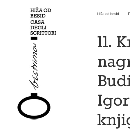
Hiža od besid
F
11. 
nag
Budi
Igor
knji