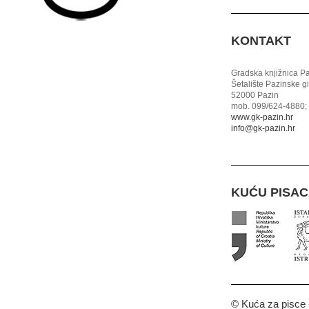
KONTAKT
Gradska knjižnica P
Šetalište Pazinske g
52000 Pazin
mob. 099/624-4880; 
www.gk-pazin.hr
info@gk-pazin.hr
KUĆU PISA
© Kuća za pisce -