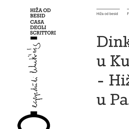
Hiža od besid
F
Din
u Ku
– Hi
u Pa