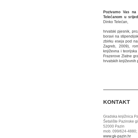
Pozivamo Vas na 
Telećanom u srijed
Dinko Telećan,
hrvatski pjesnik, pro
boravi na stipendijs
zbirku eseja pod nas
Zagreb, 2009), rom
književna i teorijsk
Frazerove Zlatne g
hrvatskih književnih 
KONTAKT
Gradska knjižnica P
Šetalište Pazinske g
52000 Pazin
mob. 099/624-4880; 
www.gk-pazin.hr