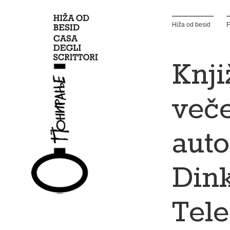
Hiža od besid
F
Knj
veče
aut
Din
Tel