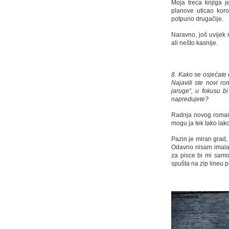
Moja treća knjiga j
planove uticao kor
potpuno drugačije.
Naravno, još uvijek 
ali nešto kasnije.
8. Kako se osjećate 
Najavili ste novi r
jaruge“, u fokusu b
napredujete?
Radnja novog romana 
mogu ja tek tako lak
Pazin je miran grad
Odavno nisam imala 
za pisce bi mi samo 
spušta na zip lineu 