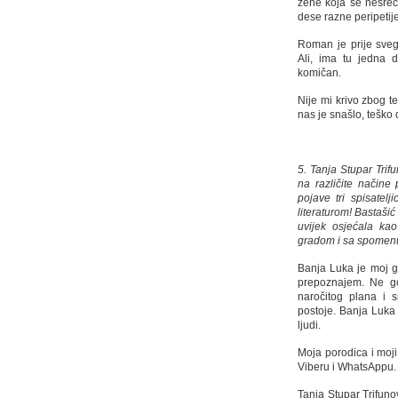
žene koja se nesreć
dese razne peripetije
Roman je prije svega
Ali, ima tu jedna
komičan.
Nije mi krivo zbog t
nas je snašlo, teško 
5. Tanja Stupar Trifu
na različite način
pojave tri spisatelj
literaturom! Bastaši
uvijek osjećala ka
gradom i sa spomenu
Banja Luka je moj g
prepoznajem. Ne g
naročitog plana i 
postoje. Banja Luka 
ljudi.
Moja porodica i moji p
Viberu i WhatsAppu.
Tanja Stupar Trifunov