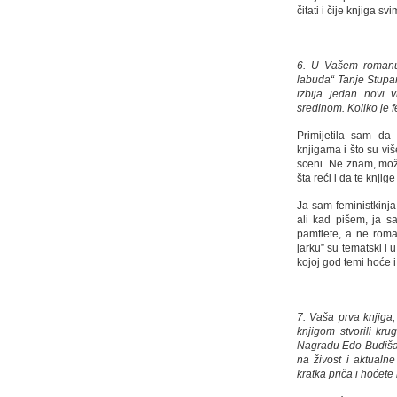
čitati i čije knjiga 
6. U Vašem romanu 
labuda“ Tanje Stupar
izbija jedan novi 
sredinom. Koliko je f
Primijetila sam da
knjigama i što su viš
sceni. Ne znam, mož
šta reći i da te knjig
Ja sam feministkinja
ali kad pišem, ja s
pamflete, a ne roma
jarku” su tematski i
kojoj god temi hoće i
7. Vaša prva knjiga,
knjigom stvorili kru
Nagradu Edo Budiša z
na živost i aktualn
kratka priča i hoćete l