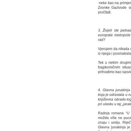
neke kao na primjer “
Zvonke Gazivode su
pročitati.
3. Živjeli ste petn
europske metropole i
rad?
Vjerujem da nikada n
iz njega i posmatral
Tek u nekim drugim
tragikomičnim sit
prihvatimo kao sasv
4. Glavna junakinja
koja je odrastala u 
književna obrada to
pri ulasku u taj „jara
Radnja romana “U 
možda više ne puca i
znaju i umiju. Riječ
Glavna junakinja je