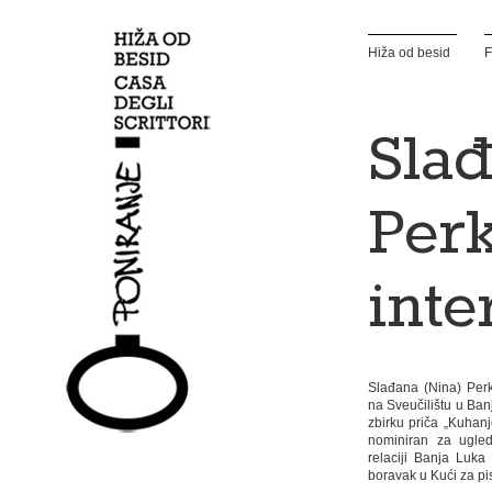
Hiža od besid
F
Sla
Perk
inte
Slađana (Nina) Perk
na Sveučilištu u Banj
zbirku priča „Kuhanj
nominiran za ugle
relaciji Banja Luka
boravak u Kući za pi