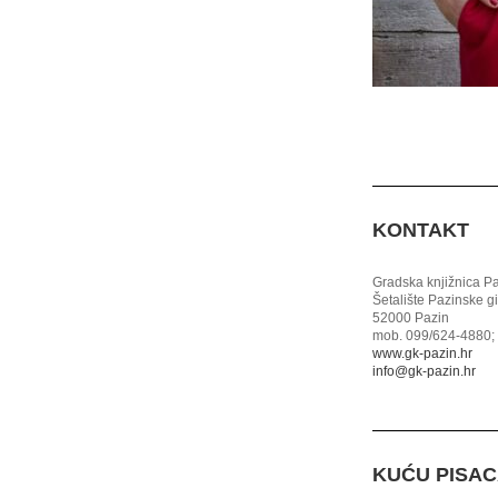
KONTAKT
Gradska knjižnica P
Šetalište Pazinske g
52000 Pazin
mob. 099/624-4880; 
www.gk-pazin.hr
info@gk-pazin.hr
KUĆU PISA