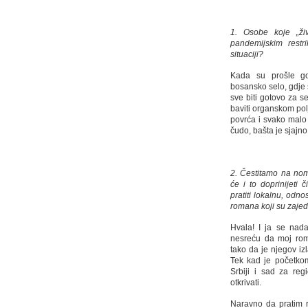
1. Osobe koje „ži
pandemijskim restr
situaciji?
Kada su prošle go
bosansko selo, gdje 
sve biti gotovo za s
baviti organskom po
povrća i svako malo
čudo, bašta je sjajno
2. Čestitamo na no
će i to doprinijeti 
pratiti lokalnu, odno
romana koji su zaje
Hvala! I ja se nad
nesreću da moj ro
tako da je njegov i
Tek kad je početko
Srbiji i sad za re
otkrivati.
Naravno da pratim r