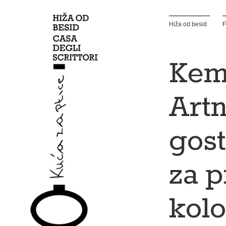
Hiža od besid
F
Kem
Art
gost
za p
kolo