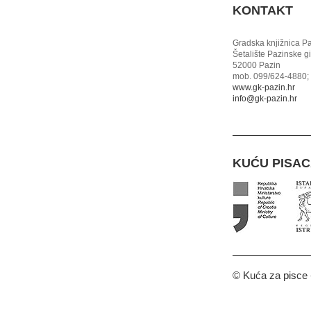
KONTAKT
Gradska knjižnica P
Šetalište Pazinske g
52000 Pazin
mob. 099/624-4880; 
www.gk-pazin.hr
info@gk-pazin.hr
KUĆU PISA
© Kuća za pisce -