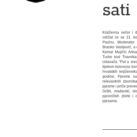
sati
Književna večer i
održat će se 31. k
Pazinu. Moderator v
Branko Vasiljević, a
Kemal Mujičić Artn
Turbe kod Travnika
izdavača “Put u sred
tijekom kolovoza bor
hrvatskih književni
godine, Pjesme su
relevantnih zbornik
pjesme i priče preve
češki, mađarski, s
pjesničkih zbirki 
pjesama.