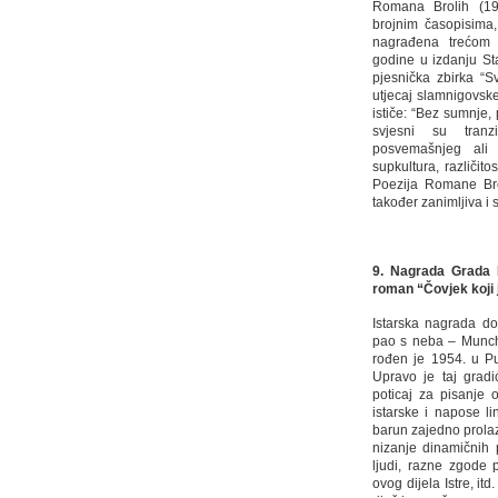
Romana Brolih (197
brojnim časopisima,
nagrađena trećom
godine u izdanju Sta
pjesnička zbirka “S
utjecaj slamnigovske
ističe: “Bez sumnje,
svjesni su tranzi
posvemašnjeg ali u
supkultura, različito
Poezija Romane Brol
također zanimljiva i
9. Nagrada Grada P
roman “Čovjek koji 
Istarska nagrada do
pao s neba – Munchh
rođen je 1954. u Pu
Upravo je taj gradić
poticaj za pisanje 
istarske i napose l
barun zajedno prolaze
nizanje dinamičnih 
ljudi, razne zgode 
ovog dijela Istre, itd