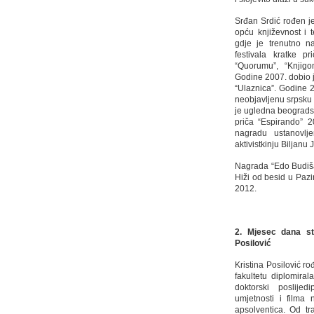
Srđan Srdić rođen je
opću književnost i t
gdje je trenutno n
festivala kratke p
“Quorumu”, “Knjigo
Godine 2007. dobio 
“Ulaznica”. Godine 
neobjavljenu srpsku 
je ugledna beogradsk
priča “Espirando” 
nagradu ustanovlj
aktivistkinju Biljanu
Nagrada “Edo Budiš
Hiži od besid u Pazi
2012.
2. Mjesec dana st
Posilovi
ć
Kristina Posilović r
fakultetu diplomiral
doktorski poslijed
umjetnosti i filma
apsolventica. Od tr