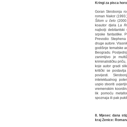
Kringi
za
pisca
horo
Goran Skrobonja ro
roman
Nakot
(1993.)
Šilom u čelo
(2000.
koautor djela
La Ru
najbolji debitantski
srpske fantastike. P
Prevodio Stephena
druge autore. Vlasni
godišnje tematske ant
Beogradu. Posljednj
zanimljivo je mult
kriminalističku prič
koje autor gradi sli
kritički se postavl
povijesti. Skrob
intelektualnog pote
uspio stvoriti uvjerlj
vremenskim koordina
lik pomoću metafor
spoznaja ili pak puk
8. Mjesec dana sti
kraj Zenice: Roman