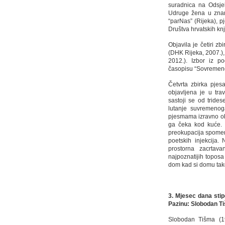
suradnica na Odsjek
Udruge žena u znano
“parNas” (Rijeka), p
Društva hrvatskih kn
Objavila je četiri zb
(DHK Rijeka, 2007.)
2012.). Izbor iz p
časopisu “Sovremeno
Četvrta zbirka pje
objavljena je u tra
sastoji se od tride
lutanje suvremenog
pjesmama izravno obr
ga čeka kod kuće. 
preokupacija spomenu
poetskih injekcija. 
prostorna zacrtav
najpoznatijih toposa
dom kad si domu tako
3. Mjesec dana stip
Pazinu:
Slobodan
Ti
Slobodan Tišma (194