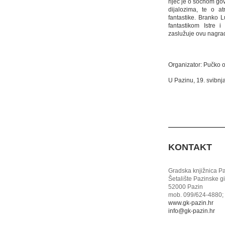
riječ je o sočnom govo
dijalozima, te o at
fantastike. Branko L
fantastikom Istre 
zaslužuje ovu nagra
Organizator: Pučko o
U Pazinu, 19. svibnj
KONTAKT
Gradska knjižnica P
Šetalište Pazinske g
52000 Pazin
mob. 099/624-4880; 
www.gk-pazin.hr
info@gk-pazin.hr