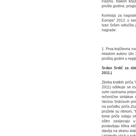
Pazinu. Nakon knjiž
prošle godine, progl
Komisija za nagrad
Europe” 2012. u sas
Ivan Sršen odlučila
nagrade:
1. Prva književna na
mladom autoru (do 35
prošloj godini u regiji
Srđan Srdić za zbi
2011.)
Zbirka kratkih priča
2011) odlikuje se i
svim razinama pripov
rečenične sintakse d
Većina Srdićevih pri
na početku priče
Zo
prožete su ritmom, 
tome priče ostaju ot
oštro zasijecaju 
postavljaju bitna e
stavlja na stranu slab
i slojevito ulazi u 