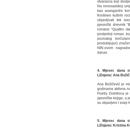
stvaraoca koji dosl
Na novosadskoj umje
kao avangardni kon
frontmen kultnih ro
objavljivati tek sr
pjesnički dnevnik “B
romane “Quattro sta
posljednji roman, koj
poznatog korčulan
produbljujući značen
NIN-ovom nagrado
danas.
4. Mjesec dana st
Ližnjanu: Ana Božič
Ana Božičević je mla
godinama aktivna na 
Poetry. Dobitnica je
pjesničke knjige, a 
su objavljeni i eseji 
5. Mjesec dana st
Ližnjanu: Kristina K