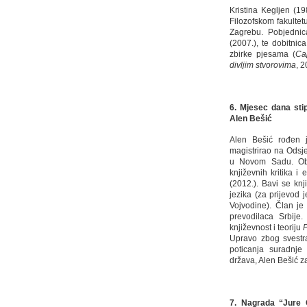
Kristina Kegljen (19
Filozofskom fakultet
Zagrebu. Pobjednic
(2007.), te dobitnic
zbirke pjesama (
Ca
divljim stvorovima
, 2
6. Mjesec dana sti
Alen
Be
š
i
ć
Alen Bešić rođen j
magistrirao na Odsje
u Novom Sadu. Obja
književnih kritika i
(2012.). Bavi se knj
jezika (za prijevod 
Vojvodine). Član je
prevodilaca Srbije
književnost i teoriju
P
Upravo zbog svestra
poticanja suradnje a
država, Alen Bešić z
7.
Nagrada
“
Jure