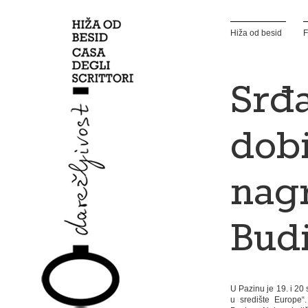
Hiža od besid
F
Srđa
dobi
nag
Bud
U Pazinu je 19. i 20
u središte Europe“.