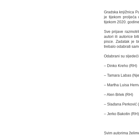
Gradska knjižnica Pa
je tijekom proljeća 
tijekom 2020. godine.
Sve prijave razmotri
autori ili autorice 
pisce. Zadatak je b
trebalo odabrati samo
Odabrani su sljedeći 
– Dinko Kreho (RH)
– Tamara Labas (Nj
– Martha Luisa Her
– Alen Brlek (RH)
– Slađana Perković 
– Jerko Bakotin (RH)
Svim autorima želimo