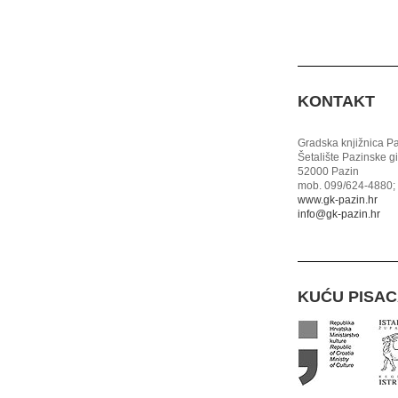
KONTAKT
Gradska knjižnica P
Šetalište Pazinske g
52000 Pazin
mob. 099/624-4880; 
www.gk-pazin.hr
info@gk-pazin.hr
KUĆU PISA