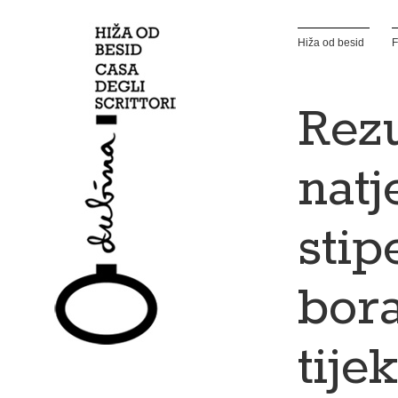
Hiža od besid
F
Rezu
natj
stip
bor
tije