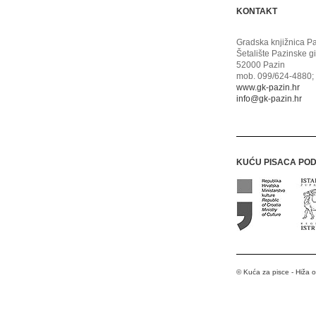
KONTAKT
Gradska knjižnica P
Šetalište Pazinske g
52000 Pazin
mob. 099/624-4880; 
www.gk-pazin.hr
info@gk-pazin.hr
KUĆU PISACA PO
© Kuća za pisce - Hiža 