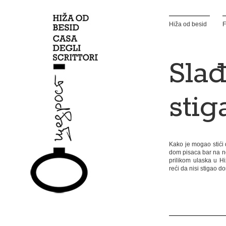
Hiža od besid
F
Slađ
sti
Kako je mogao stići 
dom pisaca bar na ne
prilikom ulaska u H
reći da nisi stigao d