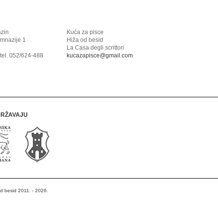
azin
Kuća za pisce
imnazije 1
Hiža od besid
La Casa degli scrittori
tel. 052/624-488
kucazapisce@gmail.com
DRŽAVAJU
od besid 2011. - 2026.