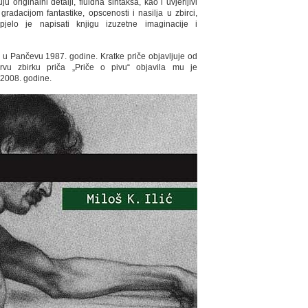
u originalni detalji, fluidna sintaksa, kao i uvjerljivi
gradacijom fantastike, opscenosti i nasilja u zbirci,
pjelo je napisati knjigu izuzetne imaginacije i
je u Pančevu 1987. godine. Kratke priče objavljuje od
rvu zbirku priča „Priče o pivu“ objavila mu je
2008. godine.