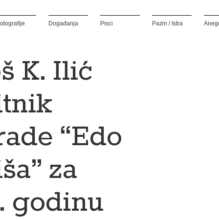
otografije
Događanja
Pisci
Pazin / Istra
Aneg
š K. Ilić
tnik
rade “Edo
ša” za
. godinu