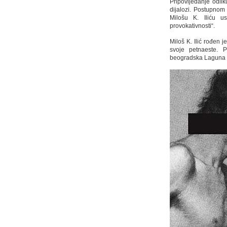
Pripovijedanje odlikuj
dijalozi. Postupnom 
Milošu K. Iliću us
provokativnosti“.
Miloš K. Ilić rođen 
svoje petnaeste. P
beogradska Laguna 