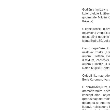
Godišnja književna 
kojoj djeluje knjiž
godine ide Milošu K.
Kikinda).
U konkurenciju ulaze
objavljena zbirka kr
dosadašnji dobitnic
Ivana Bodrožić, Lej
Osim nagrađene knji
naslova: zbirka „Tra
autora Stefana Bo
(Fraktura, Zaprešić)
autora Dimitrija Bu
Naide Mujkić (Centar
O dobitniku nagrade 
Boris Koroman, Ivan
U obrazloženju za do
dramatiziranim pri
konceptualno obje
(prepoznajemo motive
dojam da se nepresta
ljubavi, neiskazane bl