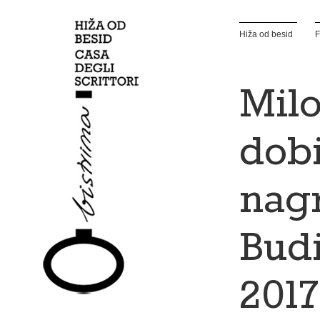
Hiža od besid
F
Milo
dobi
nag
Budi
2017