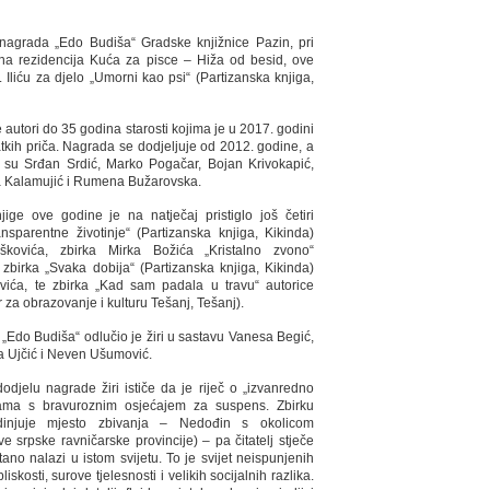
nagrada „Edo Budiša“ Gradske knjižnice Pazin, pri
evna rezidencija Kuća za pisce – Hiža od besid, ove
 Iliću za djelo „Umorni kao psi“ (Partizanska knjiga,
 autori do 35 godina starosti kojima je u 2017. godini
atkih priča. Nagrada se dodjeljuje od 2012. godine, a
i su Srđan Srdić, Marko Pogačar, Bojan Krivokapić,
la Kalamujić i Rumena Bužarovska.
ge ove godine je na natječaj pristiglo još četiri
nsparentne životinje“ (Partizanska knjiga, Kikinda)
škovića, zbirka Mirka Božića „Kristalno zvono“
, zbirka „Svaka dobija“ (Partizanska knjiga, Kikinda)
kvića, te zbirka „Kad sam padala u travu“ autorice
 za obrazovanje i kulturu Tešanj, Tešanj).
„Edo Budiša“ odlučio je žiri u sastavu Vanesa Begić,
a Ujčić i Neven Ušumović.
djelu nagrade žiri ističe da je riječ o „izvanredno
čama s bravuroznim osjećajem za suspens. Zbirku
dinjuje mjesto zbivanja – Nedođin s okolicom
 srpske ravničarske provincije) – pa čitatelj stječe
no nalazi u istom svijetu. To je svijet neispunjenih
iskosti, surove tjelesnosti i velikih socijalnih razlika.