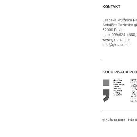
KONTAKT
Gradska knjižnica P
Šetalište Pazinske g
52000 Pazin
mob. 099/624-4880; 
www.gk-pazin.hr
info@gk-pazin.hr
KUĆU PISACA PO
© Kuća za pisce - Hiža 