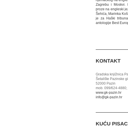
njemačkog na englesk
Zagrebu i Moskvi. 
proze na engleski je
Šehića, Marinka Koš
je za Haški tribun
antologije Best Europ
KONTAKT
Gradska knjižnica P
Šetalište Pazinske g
52000 Pazin
mob. 099/624-4880; 
www.gk-pazin.hr
info@gk-pazin.hr
KUĆU PISA