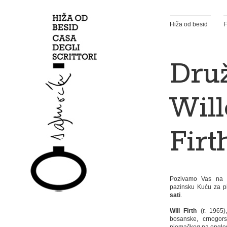
Hiža od besid
F
Druž
Wil
Fir
Pozivamo Vas na k
pazinsku Kuću za p
sati
.
Will Firth
(r. 1965),
bosanske, crnogor