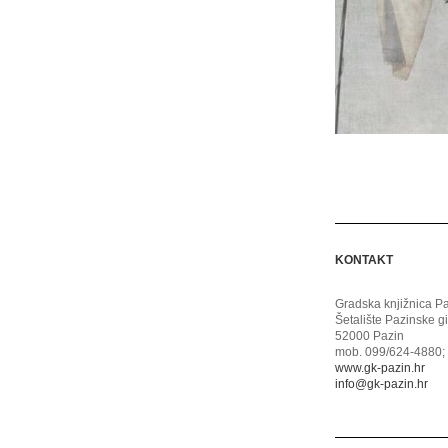
KONTAKT
Gradska knjižnica P
Šetalište Pazinske g
52000 Pazin
mob. 099/624-4880; 
www.gk-pazin.hr
info@gk-pazin.hr