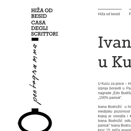
Hiža od besid
F
Ivan
u Ku
U Kuću za pisce – Hi
srpnja boraviti u Pa
nagrade „Edo Budiša“
„100% pamuk“.
Ivana Bodrožić u hrv
medijsku pozornost
kojeg je osvojila i
Ivana Bodrožić odlu
pamuk” Ivana Bodroži
kroz 15 priča govor