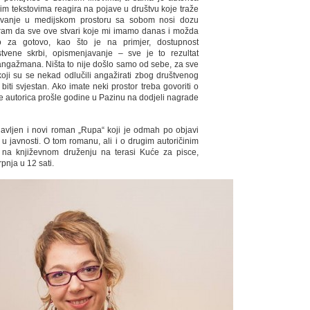
jim tekstovima reagira na pojave u društvu koje traže
ovanje u medijskom prostoru sa sobom nosi dozu
ram da sve ove stvari koje mi imamo danas i možda
 za gotovo, kao što je na primjer, dostupnost
stvene skrbi, opismenjavanje – sve je to rezultat
angažmana. Ništa to nije došlo samo od sebe, za sve
 koji su se nekad odlučili angažirati zbog društvenog
 biti svjestan. Ako imate neki prostor treba govoriti o
 je autorica prošle godine u Pazinu na dodjeli nagrade
javljen i novi roman „Rupa“ koji je odmah po objavi
u javnosti. O tom romanu, ali i o drugim autoričinim
či na književnom druženju na terasi Kuće za pisce,
rpnja u 12 sati.