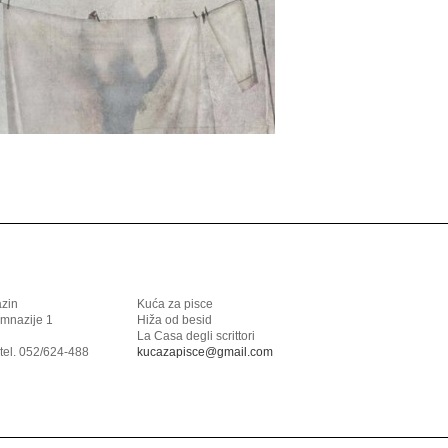
azin
Kuća za pisce
imnazije 1
Hiža od besid
La Casa degli scrittori
tel. 052/624-488
kucazapisce@gmail.com