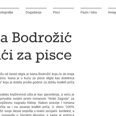
otografije
Događanja
Pisci
Pazin / Istra
Aneg
a Bodrožić
ći za pisce
žu od besid stigla je Ivana Bodrožić koja će do kraja
zinu. Ivana je u Kuću za pisce stigla kao dobitnica
 koju je dobila prošle godine za zbirku kratkih priča
atsku književnost ušla je kao pjesnikinja, a veću je
 privukla svojim prvim romanom “Hotel Zagorje” za
 književnu nagradu Kiklop. Nakon poezije i romana
čila se i na pisanje kratkih priča. U zbirci “100%
ć svoje likove smješta u realni socijalni kontekst, a
i ponajviše o ženskim likovima, a sama je autorica