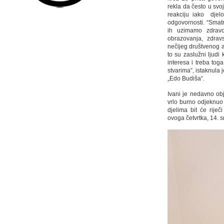
rekla da često u svo
reakciju iako djel
odgovornosti. “Smat
ih uzimamo zdravo
obrazovanja, zdrav
nečijeg društvenog 
to su zaslužni ljudi
interesa i treba toga
stvarima”, istaknula
„Edo Budiša“.
Ivani je nedavno ob
vrlo burno odjeknuo 
djelima bit će rije
ovoga četvrtka, 14. s