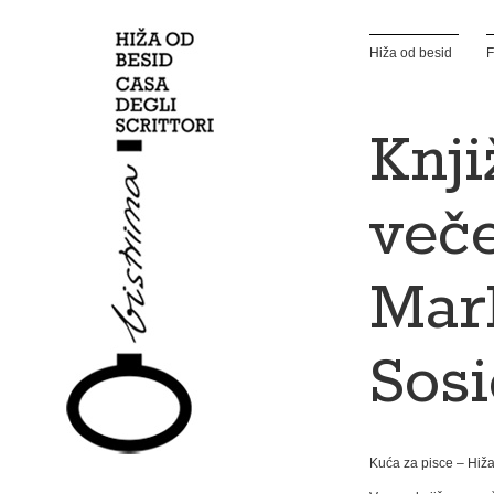
Hiža od besid
F
Knj
veče
Mar
Sos
Kuća za pisce – Hiža