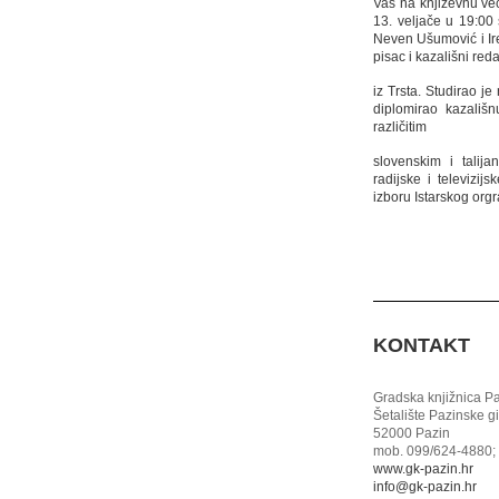
Vas na književnu ve
13. veljače u 19:00 
Neven Ušumović i Ire
pisac i kazališni reda
iz Trsta. Studirao j
diplomirao kazališ
različitim
slovenskim i talija
radijske i televizi
izboru Istarskog or
KONTAKT
Gradska knjižnica P
Šetalište Pazinske g
52000 Pazin
mob. 099/624-4880; 
www.gk-pazin.hr
info@gk-pazin.hr