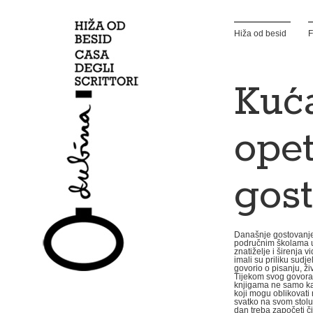
Hiža od besid
F
Kuća
opet
gost
Današnje gostovanje
područnim školama u 
znatiželje i širenja 
imali su priliku sudj
govorio o pisanju, ži
Tijekom svog govora,
knjigama ne samo ka
koji mogu oblikovati 
svatko na svom stolu 
dan treba započeti či