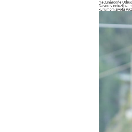
međunarodne Udruge
Davorov entuzijazam,
kulturnom životu Pazin