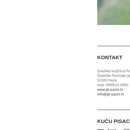
KONTAKT
Gradska knjižnica P
Šetalište Pazinske g
52000 Pazin
mob. 099/624-4880; 
www.gk-pazin.hr
info@gk-pazin.hr
KUĆU PISA