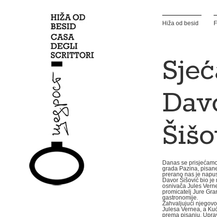
Hiža od besid
F
Sjeć
Dav
Šišo
Danas se prisjećamo 
grada Pazina, pisane 
prerano nas je napus
Davor Šišović bio je n
osnivača Jules Verne 
promicatelj Jure Gra
gastronomije.
Zahvaljujući njegov
Julesa Vernea, a Kuć
prema pisanju. Upra