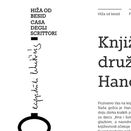
Hiža od besid
F
Knj
druž
Han
Pozivamo Vas na knji
Naša gošća je Hana
dviju zbirka kratkih p
za djecu „Ilina i šu
glazbom, a navodno
književnosti očekuje 