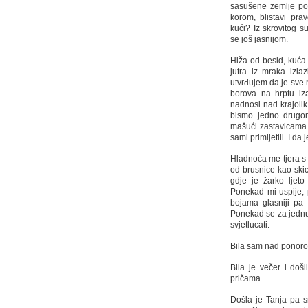
sasušene zemlje po s
korom, blistavi pra
kući? Iz skrovitog su
se još jasnijom.
Hiža od besid, kuća 
jutra iz mraka izla
utvrđujem da je sve 
borova na hrptu iza
nadnosi nad krajolik
bismo jedno drugom
mašući zastavicama 
sami primijetili. I d
Hladnoća me tjera s 
od brusnice kao skic
gdje je žarko ljeto
Ponekad mi uspije,
bojama glasniji pa
Ponekad se za jednu
svjetlucati.
Bila sam nad ponorom
Bila je večer i došl
pričama.
Došla je Tanja pa s