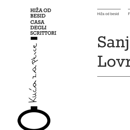
Hiža od besid
F
Sanj
Lov