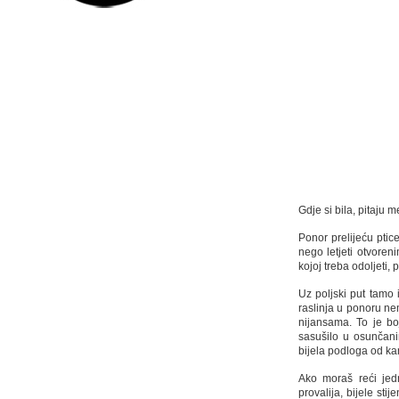
Gdje si bila, pitaju
Ponor prelijeću ptic
nego letjeti otvore
kojoj treba odoljeti, p
Uz poljski put tamo 
raslinja u ponoru ne
nijansama. To je bo
sasušilo u osunčani
bijela podloga od k
Ako moraš reći jednu
provalija, bijele sti