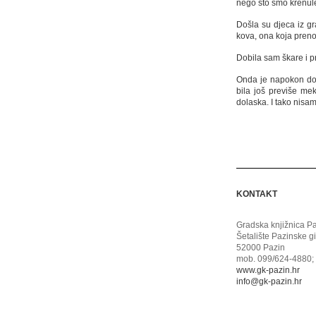
nego što smo krenule
Došla su djeca iz g
kova, ona koja prenos
Dobila sam škare i p
Onda je napokon doš
bila još previše me
dolaska. I tako nisam
KONTAKT
Gradska knjižnica P
Šetalište Pazinske g
52000 Pazin
mob. 099/624-4880; 
www.gk-pazin.hr
info@gk-pazin.hr