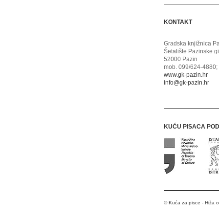
KONTAKT
Gradska knjižnica P
Šetalište Pazinske g
52000 Pazin
mob. 099/624-4880; 
www.gk-pazin.hr
info@gk-pazin.hr
KUĆU PISACA PO
© Kuća za pisce - Hiža 