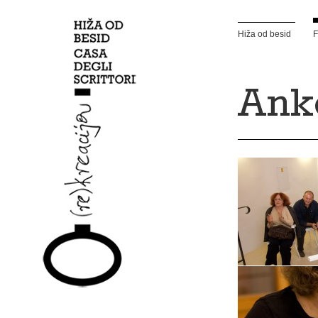
Hiža od besid
F
Ank