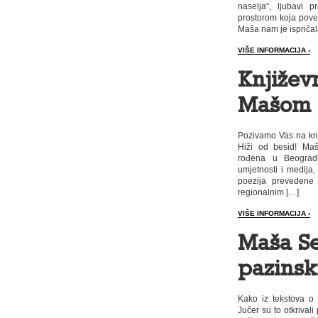
naselja“, ljubavi 
prostorom koja povez
Maša nam je ispričal
VIŠE INFORMACIJA ›
Književ
Mašom 
Pozivamo Vas na knj
Hiži od besid! Maša
rođena u Beogradu.
umjetnosti i medija,
poezija prevedene 
regionalnim […]
VIŠE INFORMACIJA ›
Maša Se
pazinsk
Kako iz tekstova o 
Jučer su to otkrival