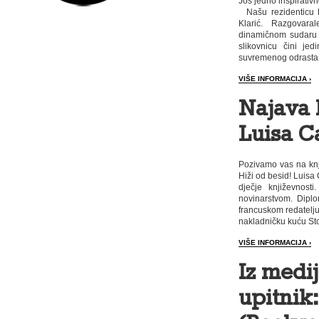
Još jedno inspirativ
Našu rezidenticu L
Klarić. Razgovara
dinamičnom sudaru dv
slikovnicu čini j
suvremenog odrastan
VIŠE INFORMACIJA ›
Najava 
Luisa Ca
Pozivamo vas na knj
Hiži od besid! Luisa 
dječje književnost
novinarstvom. Diplo
francuskom redatelju
nakladničku kuću Sto
VIŠE INFORMACIJA ›
Iz medij
upitnik