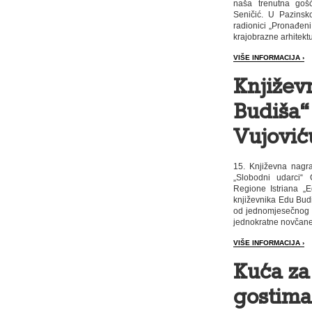
naša trenutna gošća
Seničić. U Pazinsk
radionici „Pronađeni 
krajobrazne arhitektu
VIŠE INFORMACIJA ›
Književ
Budiša“
Vujović
15. Književna nagr
„Slobodni udarci“ 
Regione Istriana „
književnika Edu Budi
od jednomjesečnog b
jednokratne novčane
VIŠE INFORMACIJA ›
Kuća za
gostima