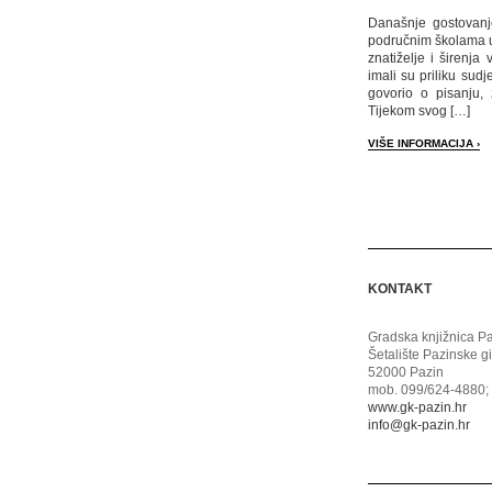
Današnje gostovanj
područnim školama u 
znatiželje i širenja
imali su priliku sudj
govorio o pisanju, ž
Tijekom svog […]
VIŠE INFORMACIJA ›
KONTAKT
Gradska knjižnica P
Šetalište Pazinske g
52000 Pazin
mob. 099/624-4880; 
www.gk-pazin.hr
info@gk-pazin.hr