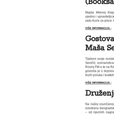
(Booksa
Majda Milevoj Klapč
ujedno i upravitelji
radu Kuće za pisce:
VIŠE INFORMACIJA ›
Gostovan
Maša Se
Tijekom svoje rezide
Seničić, scenaristica
Rovinj FM-u te na Rad
govorila je o dojmov
brzih poruka i kratki
VIŠE INFORMACIJA ›
Druženj
Na našoj osunčanoj t
svestranu beograds
– od njezinih nagra