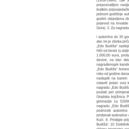
(1958-1984), čije 
prepoznatljivo naslj
kratkim pripovjedač
jednom godišnje auto
godini objavljena zb
prijevod na hrvatski
Gora). 3. Za nagradu
i autori/ice do 35 g
ako im je zbirka pri
„Edo Budiša“ sasto
Hiži od besid (u dal
1.000,00 eura, pro
devize, na dan skl
nagrađenog/e kandid
„Edo Budiša“ borava
roku od godine dana
nastupiti na barem 
ostaviti jedan svoj 
nagradu „Edo Budiš
poslati pet primjer
Gradska knjižnica P
gimnazije 1a 52000
nagradu „Edo Budiša
podnositi autori/ice
pristanak autora/ice 
Kući. 9. Pristigle p
Budiša“. 10. Dobitni