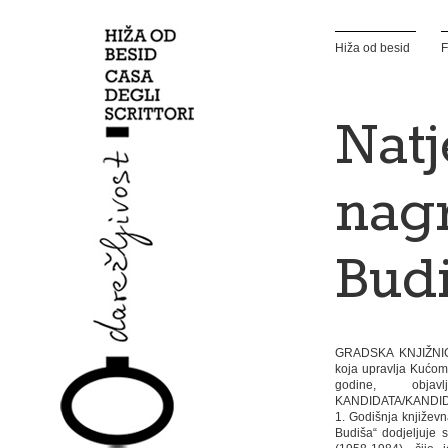
Hiža od besid
F
Natj
nag
Bud
GRADSKA KNJIŽNICA 
koja upravlja Kućom
godine, obj
KANDIDATA/KANDI
1. Godišnja književn
Budiša“ dodjeljuje