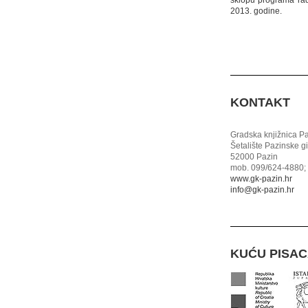
sklopu programa ra
2013. godine.
KONTAKT
Gradska knjižnica P
Šetalište Pazinske g
52000 Pazin
mob. 099/624-4880; 
www.gk-pazin.hr
info@gk-pazin.hr
KUĆU PISA