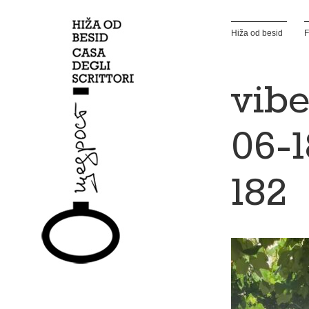
Hiža od besid
F
vibe
06-1
182