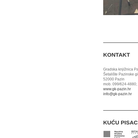
KONTAKT
Gradska knjižnica P
Šetalište Pazinske g
52000 Pazin
mob. 099/624-4880; 
www.gk-pazin.hr
info@gk-pazin.hr
KUĆU PISA