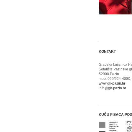
KONTAKT
Gradska knjižnica P
Šetalište Pazinske g
52000 Pazin
mob. 099/624-4880; 
www.gk-pazin.hr
info@gk-pazin.hr
KUĆU PISACA PO