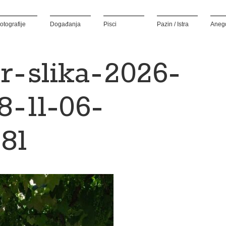
otografije
Događanja
Pisci
Pazin / Istra
Aneg
r_slika_2026-
8_11-06-
81