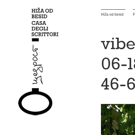
Hiža od besid
F
vibe
06-1
46-6