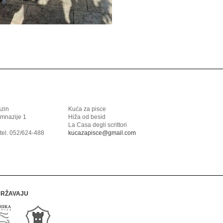
azin
Kuća za pisce
imnazije 1
Hiža od besid
La Casa degli scrittori
tel. 052/624-488
kucazapisce@gmail.com
DRŽAVAJU