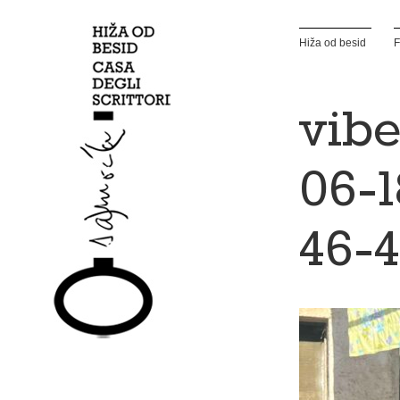
Hiža od besid
F
vibe
06-1
46-