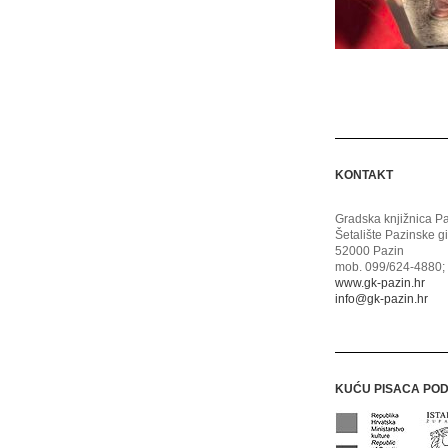
KONTAKT
Gradska knjižnica P
Šetalište Pazinske g
52000 Pazin
mob. 099/624-4880; 
www.gk-pazin.hr
info@gk-pazin.hr
KUĆU PISACA PO