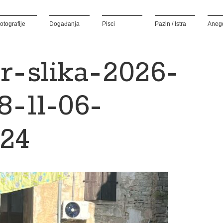
otografije
Događanja
Pisci
Pazin / Istra
Aneg
r_slika_2026-
8_11-06-
424