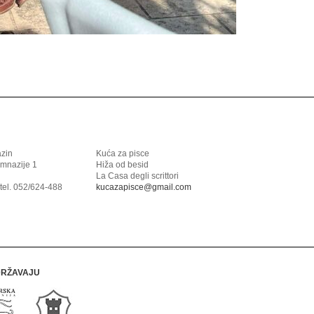
azin
Kuća za pisce
imnazije 1
Hiža od besid
La Casa degli scrittori
tel. 052/624-488
kucazapisce@gmail.com
DRŽAVAJU