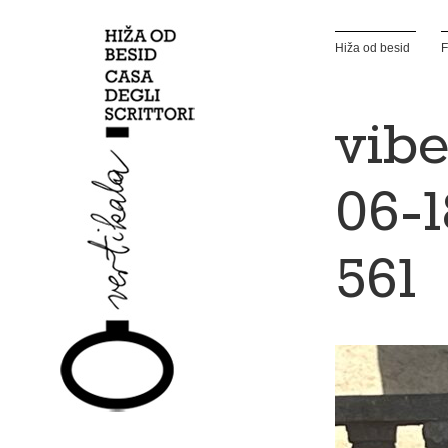
Hiža od besid
F
vibe
06-1
561