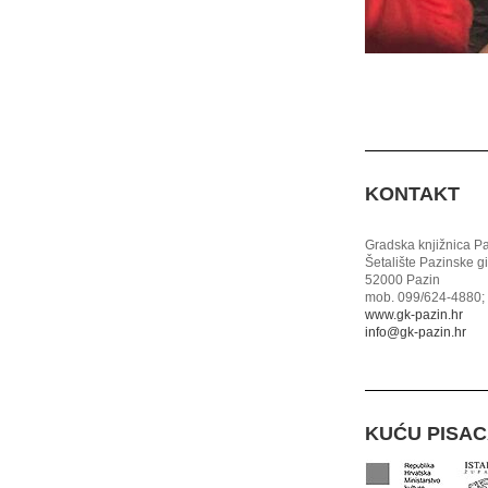
KONTAKT
Gradska knjižnica P
Šetalište Pazinske g
52000 Pazin
mob. 099/624-4880; 
www.gk-pazin.hr
info@gk-pazin.hr
KUĆU PISA