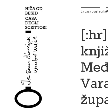
La casa degli scrittor
F
[:hr
knji
Međ
Var
župa