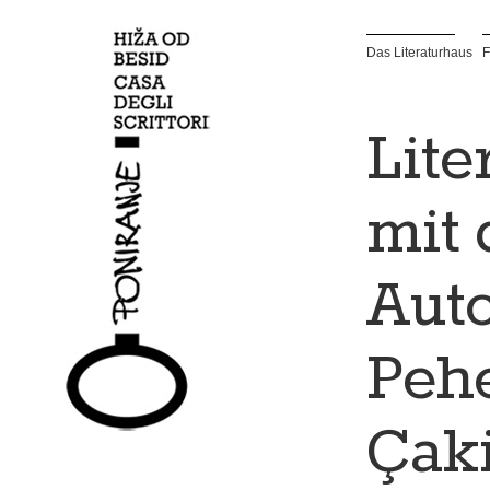
Das Literaturhaus
F
Lite
mit 
Auto
Pehe
Çak