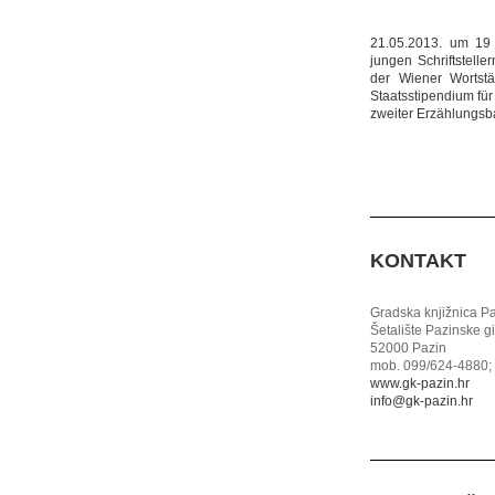
21.05.2013. um 19 
jungen Schriftstelle
der Wiener Wortstä
Staatsstipendium für 
zweiter Erzählungsb
KONTAKT
Gradska knjižnica P
Šetalište Pazinske g
52000 Pazin
mob. 099/624-4880; 
www.gk-pazin.hr
info@gk-pazin.hr